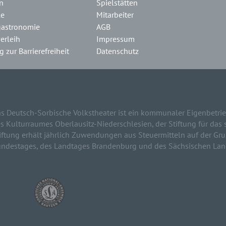
n
Spielstätten
le
Mitarbeiter
gastronomie
AGB
erleih
Impressum
 zur Barrierefreiheit
Datenschutz
s Deutsch-Sorbische Volkstheater ist ein kommunaler Eigenbetrie
s Kulturraumes Oberlausitz-Niederschlesien, der Stiftung für das 
iftung erhält jährlich Zuwendungen aus Steuermitteln auf der G
ndestages, des Landtages Brandenburg und des Sächsischen Lan