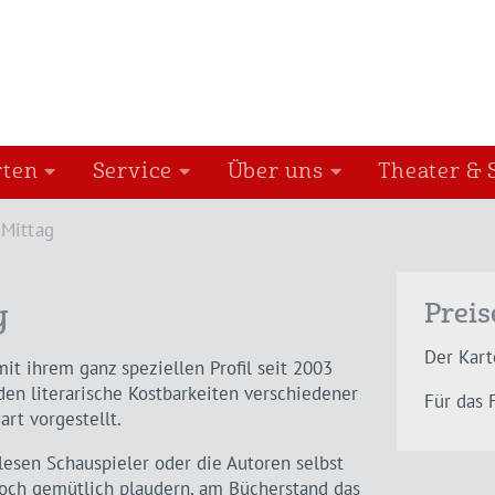
rten
Service
Über uns
Theater & 
rMittag
Preis
g
Der Kart
mit ihrem ganz speziellen Profil seit 2003
den literarische Kostbarkeiten verschiedener
Für das 
rt vorgestellt.
esen Schauspieler oder die Autoren selbst
noch gemütlich plaudern, am Bücherstand das