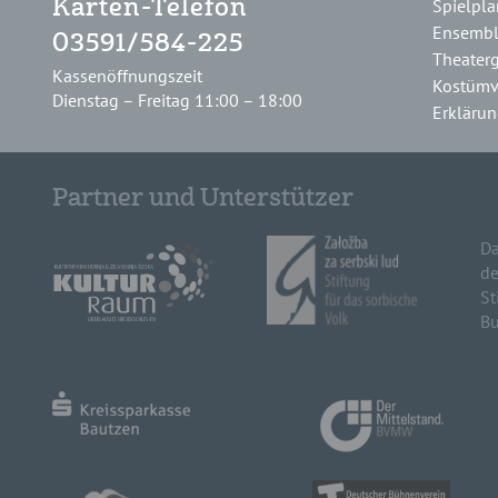
Spielpla
Karten-Telefon
Ensemb
03591/584-225
Theater
Kassenöffnungszeit
Kostümv
Dienstag – Freitag 11:00 – 18:00
Erklärung
Partner und Unterstützer
Da
de
St
Bu