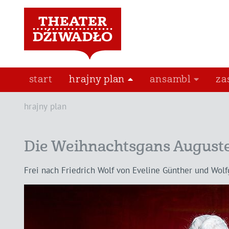
start
hrajny plan
ansambl
za
hrajny plan
Die Weihnachtsgans August
Frei nach Friedrich Wolf von Eveline Günther und Wol