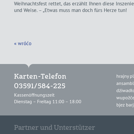
Weihnachtsfest rettet, das erzählt Ihnen diese Inszen
und Weise. – „Etwas muss man doch fürs Herze tun!
« wróćo
hrajny p
Karten-Telefon
ansambl
03591/584-225
dźiwadł
Kassenöffnungszeit
wupožče
Dienstag – Freitag 11:00 – 18:00
bjez bar
Partner und Unterstützer