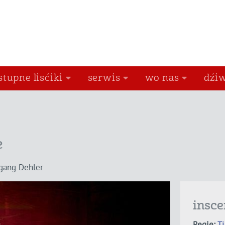
stupne lisćiki
serwis
wo nas
dźiw
e
fgang Dehler
insce
Regie:
T