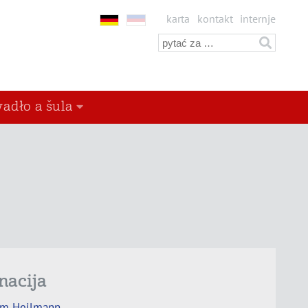
karta
kontakt
internje
adło a šula
nacija
im Heilmann