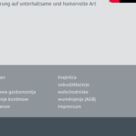
ierung auf unterhaltsame und humorvolle Art
lan
hrajnišća
sobudźěłaćerjo
owa gastronomija
wobchodniske
nje kostimow
wuměnjenja (AGB)
jerow
Impressum