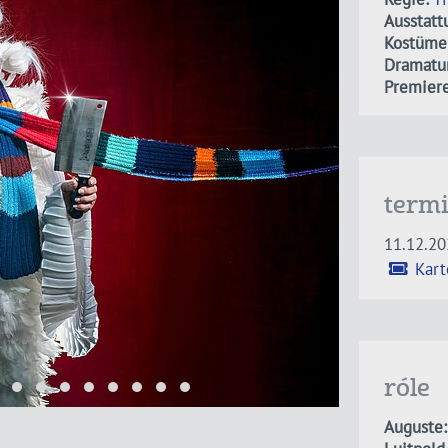
Ausstatt
Kostüme
Dramatur
Premiere
term
11.12.2
Kart
róle
Auguste: