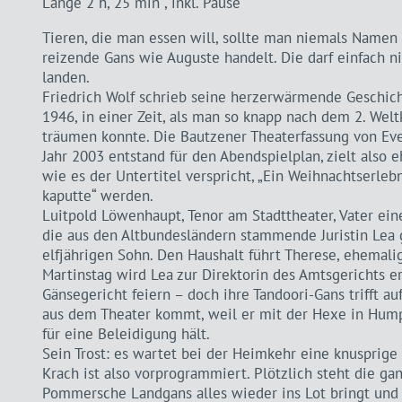
Länge 2 h, 25 min , inkl. Pause
Tieren, die man essen will, sollte man niemals Namen
reizende Gans wie Auguste handelt. Die darf einfach n
landen.
Friedrich Wolf schrieb seine herzerwärmende Geschich
1946, in einer Zeit, als man so knapp nach dem 2. Wel
träumen konnte. Die Bautzener Theaterfassung von Ev
Jahr 2003 entstand für den Abendspielplan, zielt also 
wie es der Untertitel verspricht, „Ein Weihnachtserlebn
kaputte“ werden.
Luitpold Löwenhaupt, Tenor am Stadttheater, Vater ein
die aus den Altbundesländern stammende Juristin Lea
elfjährigen Sohn. Den Haushalt führt Therese, ehemali
Martinstag wird Lea zur Direktorin des Amtsgerichts 
Gänsegericht feiern – doch ihre Tandoori-Gans trifft 
aus dem Theater kommt, weil er mit der Hexe in Hum
für eine Beleidigung hält.
Sein Trost: es wartet bei der Heimkehr eine knusprige
Krach ist also vorprogrammiert. Plötzlich steht die ga
Pommersche Landgans alles wieder ins Lot bringt und 