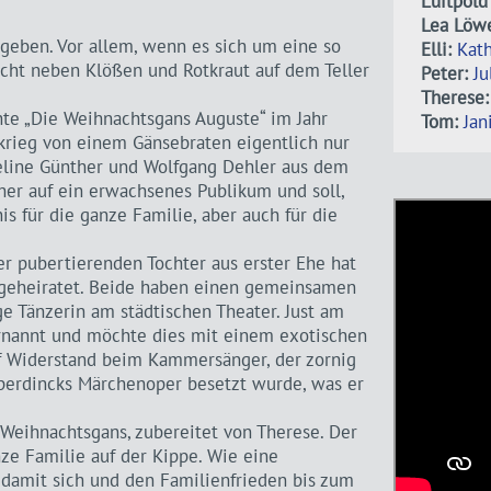
Luitpold
Lea Löw
 geben. Vor allem, wenn es sich um eine so
Elli:
Kath
icht neben Klößen und Rotkraut auf dem Teller
Peter:
Ju
Therese:
te „Die Weihnachtsgans Auguste“ im Jahr
Tom:
Jan
tkrieg von einem Gänsebraten eigentlich nur
eline Günther und Wolfgang Dehler aus dem
eher auf ein erwachsenes Publikum und soll,
is für die ganze Familie, aber auch für die
er pubertierenden Tochter aus erster Ehe hat
 geheiratet. Beide haben einen gemeinsamen
ge Tänzerin am städtischen Theater. Just am
ernannt und möchte dies mit einem exotischen
auf Widerstand beim Kammersänger, der zornig
perdincks Märchenoper besetzt wurde, was er
 Weihnachtsgans, zubereitet von Therese. Der
nze Familie auf der Kippe. Wie eine
damit sich und den Familienfrieden bis zum