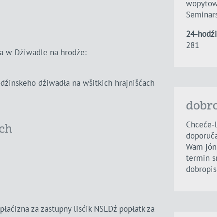
wopytow
Seminars
24-hodź
281
a w Dźiwadle na hrodźe:
odźinskeho dźiwadła na wšitkich hrajnišćach
dobr
Chceće-l
ch
doporuč
Wam jón 
termin s
dobropis
łaćizna za zastupny lisćik NSLDź popłatk za