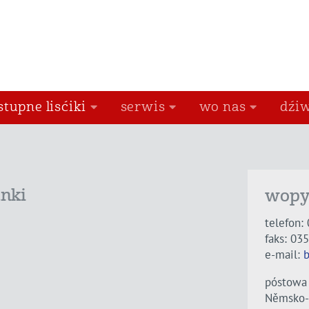
stupne lisćiki
serwis
wo nas
dźiw
anki
wopy
telefon:
faks: 03
e-mail:
b
póstowa 
Němsko-