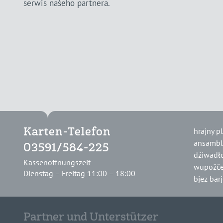
serwis našeho partnera.
hrajny p
Karten-Telefon
ansambl
03591/584-225
dźiwadł
Kassenöffnungszeit
wupožče
Dienstag – Freitag 11:00 – 18:00
bjez bar
Partner und Unterstützer