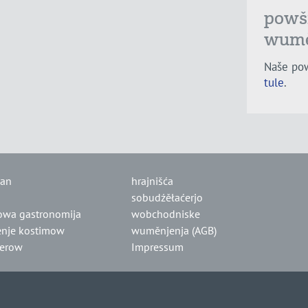
powš
wumě
Naše po
tule
.
lan
hrajnišća
sobudźěłaćerjo
owa gastronomija
wobchodniske
nje kostimow
wuměnjenja (AGB)
jerow
Impressum