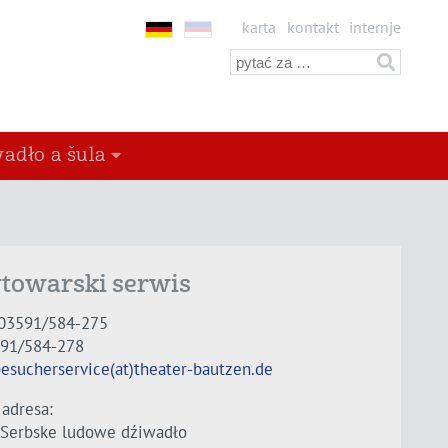
karta
kontakt
internje
adło a šula
towarski serwis
 03591/584-275
591/584-278
esucherservice(at)theater-bautzen.de
adresa:
Serbske ludowe dźiwadło