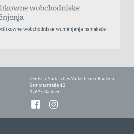
itkowne wobchodniske
njenja
wšitkowne wobchodniske wuměnjenja namakaće
Deutsch-Sorbisches Volkstheater Bautzen
Seminarstraße 12
02625 Bautzen