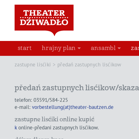
start
hrajny plan
ansambl
za
zastupne lisćiki
předań zastupnych lisćikow
předań zastupnych lisćikow/skaz
telefon: 03591/584-225
e-mail:
vorbestellung(at)theater-bautzen.de
zastupne lisćiki online kupić
k
online-předani zastupnych lisćikow.