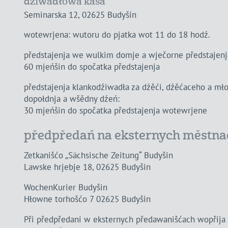
dźiwadłowa kasa
Seminarska 12, 02625 Budyšin
wotewrjena: wutoru do pjatka wot 11 do 18 hodź.
předstajenja we wulkim domje a wječorne předstajenj
60 mjeńšin do spočatka předstajenja
předstajenja klankodźiwadła za dźěći, dźěćaceho a mł
dopołdnja a wšědny dźeń:
30 mjeńšin do spočatka předstajenja wotewrjene
předpředań na eksternych městna
Zetkanišćo „Sächsische Zeitung“ Budyšin
Lawske hrjebje 18, 02625 Budyšin
WochenKurier Budyšin
Hłowne torhošćo 7 02625 Budyšin
Při předpředani w eksternych předawanišćach wopřija p