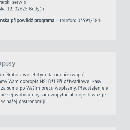
arski serwis
ka 12, 02625 Budyšin
inska připowědź programa
– telefon: 03591/584-
opisy
i někoho z wosebitym darom překwapić,
amy Wam dobropis NSLDź! Při dźiwadłowej kasy
za sumu po Wašim přeću wupisamy. Předstajenje a
mě sej wobdarjeny sam wupytać abo njech wužije
 w našej gastronomiji.