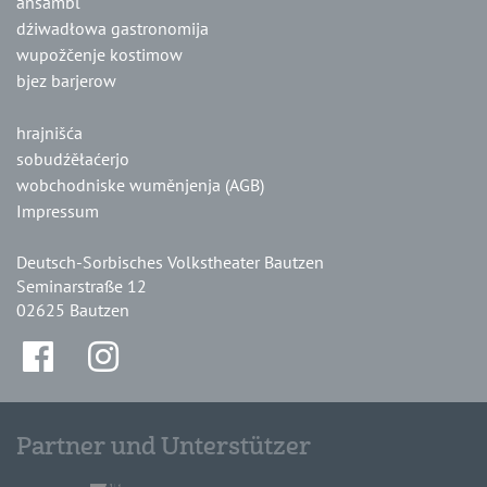
ansambl
dźiwadłowa gastronomija
wupožčenje kostimow
bjez barjerow
hrajnišća
sobudźěłaćerjo
wobchodniske wuměnjenja (AGB)
Impressum
Deutsch-Sorbisches Volkstheater Bautzen
Seminarstraße 12
02625 Bautzen
Partner und Unterstützer