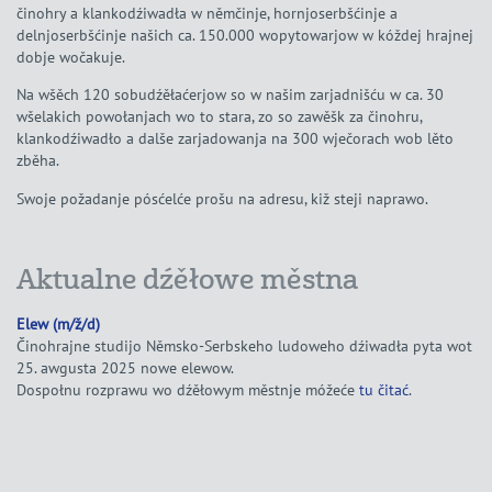
činohry a klankodźiwadła w němčinje, hornjoserbšćinje a
delnjoserbšćinje našich ca. 150.000 wopytowarjow w kóždej hrajnej
dobje wočakuje.
Na wšěch 120 sobudźěłaćerjow so w našim zarjadnišću w ca. 30
wšelakich powołanjach wo to stara, zo so zawěšk za činohru,
klankodźiwadło a dalše zarjadowanja na 300 wječorach wob lěto
zběha.
Swoje požadanje pósćelće prošu na adresu, kiž steji naprawo.
Aktualne dźěłowe městna
Elew (m/ž/d)
Činohrajne studijo Němsko-Serbskeho ludoweho dźiwadła pyta wot
25. awgusta 2025 nowe elewow.
Dospołnu rozprawu wo dźěłowym městnje móžeće
tu čitać
.