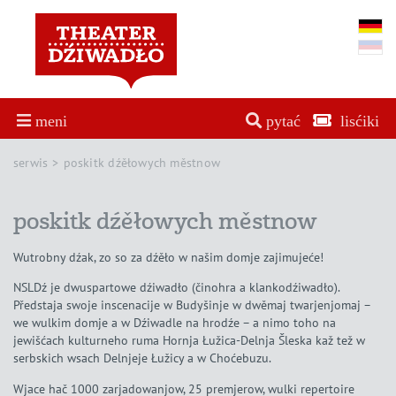
meni
pytać
lisćiki
serwis
poskitk dźěłowych městnow
poskitk dźěłowych městnow
Wutrobny dźak, zo so za dźěło w našim domje zajimujeće!
NSLDź je dwuspartowe dźiwadło (činohra a klankodźiwadło).
Předstaja swoje inscenacije w Budyšinje w dwěmaj twarjenjomaj –
we wulkim domje a w Dźiwadle na hrodźe – a nimo toho na
jewišćach kulturneho ruma Hornja Łužica-Delnja Šleska kaž tež w
serbskich wsach Delnjeje Łužicy a w Choćebuzu.
Wjace hač 1000 zarjadowanjow, 25 premjerow, wulki repertoire