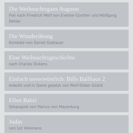
Die Weihnachtsgans Auguste
Frei nach Friedrich Wolf von Eveline Günther und Wolfgang
Dehler
Die Wunderübung
Komödie von Daniel Glattauer
Eine Weihnachtsgeschichte
nach Charles Dickens
Einfach unverwüstlich: Bills Ballhaus 2
erdacht und in Szene gesetzt von Wolf-Dieter Gööck
Ellen Babić
Schauspiel von Marius von Mayenburg
Judas
von Lot Vekemans