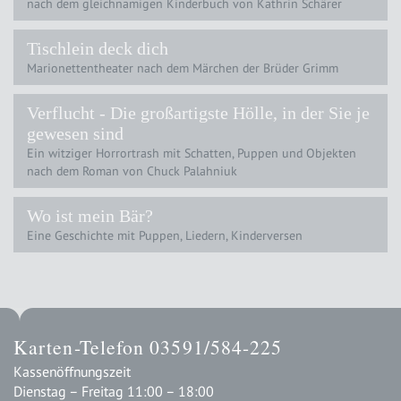
nach dem gleichnamigen Kinderbuch von Kathrin Schärer
Tischlein deck dich
Marionettentheater nach dem Märchen der Brüder Grimm
Verflucht - Die großartigste Hölle, in der Sie je
gewesen sind
Ein witziger Horrortrash mit Schatten, Puppen und Objekten
nach dem Roman von Chuck Palahniuk
Wo ist mein Bär?
Eine Geschichte mit Puppen, Liedern, Kinderversen
Karten-Telefon 03591/584-225
Kassenöffnungszeit
Dienstag – Freitag 11:00 – 18:00