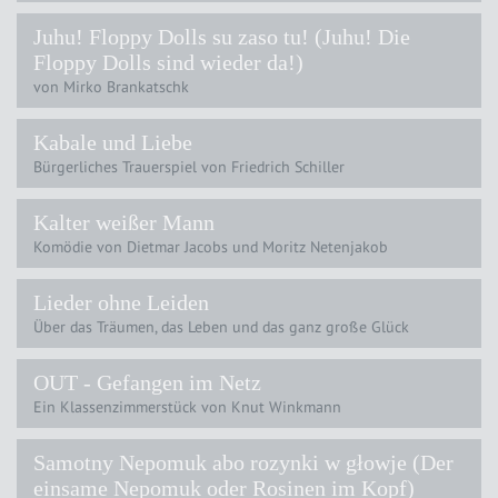
Juhu! Floppy Dolls su zaso tu! (Juhu! Die
Floppy Dolls sind wieder da!)
von Mirko Brankatschk
Kabale und Liebe
Bürgerliches Trauerspiel von Friedrich Schiller
Kalter weißer Mann
Komödie von Dietmar Jacobs und Moritz Netenjakob
Lieder ohne Leiden
Über das Träumen, das Leben und das ganz große Glück
OUT - Gefangen im Netz
Ein Klassenzimmerstück von Knut Winkmann
Samotny Nepomuk abo rozynki w głowje (Der
einsame Nepomuk oder Rosinen im Kopf)