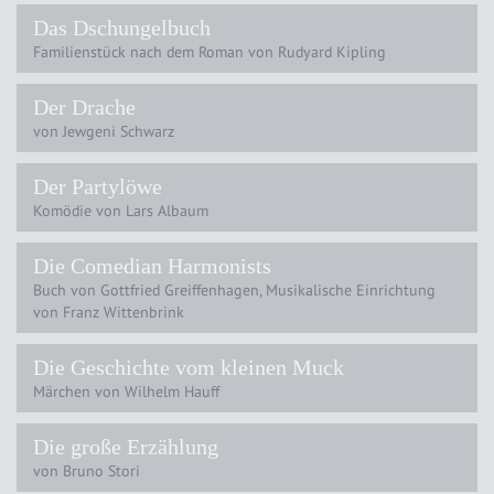
Das Dschungelbuch
Familienstück nach dem Roman von Rudyard Kipling
Der Drache
von Jewgeni Schwarz
Der Partylöwe
Komödie von Lars Albaum
Die Comedian Harmonists
Buch von Gottfried Greiffenhagen, Musikalische Einrichtung
von Franz Wittenbrink
Die Geschichte vom kleinen Muck
Märchen von Wilhelm Hauff
Die große Erzählung
von Bruno Stori