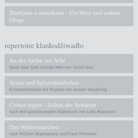
Zhubjene a namakane - Ein Herz und andere
Dinge
repertoire klankodźiwadło
An der Arche um Acht
Stück über Gott und die Welt von Ulrich Hub
Arsen und Spitzenhäubchen
Kriminalkomödie mit Puppen von Joseph Kesselring
Cirkus snjow / Zirkus der Schatten
nach dem gleichnamigen Bilderbuch von Lidia Branković
Das Wintermärchen
nach William Shakespeare und Franz Fühmann