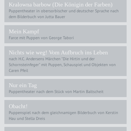
Kralowna barbow (Die Königin der Farben)
Puppentheater in obersorbischer und deutscher Sprache nach
dem Bilderbuch von Jutta Bauer
Mein Kampf
Farce mit Puppen von George Tabori
Nichts wie weg! Vom Aufbruch ins Leben
nach H.C. Andersens Märchen "Die Hirtin und der
Schornsteinfeger" mit Puppen, Schauspiel und Objekten von
Caren Pfeil
Nur ein Tag
Puppentheater nach dem Stück von Martin Baltscheit
Obacht!
Puppenspiel nach dem gleichnamigen Bilderbuch von Kerstin
Hau und Stella Dreis