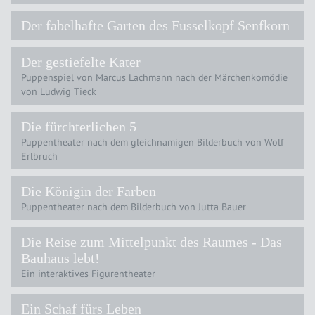
Der fabelhafte Garten des Fusselkopf Senfkorn
Der gestiefelte Kater
Puppenspiel von Marcus Lachmann nach der Märchenkomödie
von Ludwig Tieck
Die fürchterlichen 5
Puppentheater nach dem gleichnamigen Bilderbuch von Wolf
Erlbruch
Die Königin der Farben
Puppentheater nach dem Bilderbuch von Jutta Bauer
Die Reise zum Mittelpunkt des Raumes - Das
Bauhaus lebt!
Ein interaktives Figurentheater
Ein Schaf fürs Leben