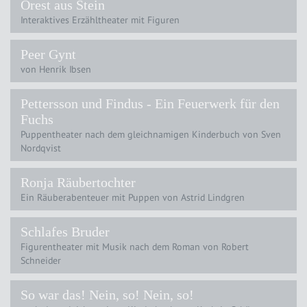
Orest aus Stein
Interaktives Erzähltheater mit Figuren
Peer Gynt
von Henrik Ibsen
Pettersson und Findus - Ein Feuerwerk für den
Fuchs
Puppentheater nach dem gleichnamigen Kinderbuch von Sven
Nordqvist
Ronja Räubertochter
Ein Räuberabenteuer mit Puppen von Astrid Lindgren
Schlafes Bruder
Figurentheater mit Musik nach dem Roman von Robert
Schneider
So war das! Nein, so! Nein, so!