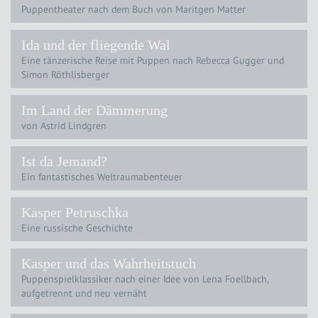
Puppentheater nach dem Buch von Maritgen Matter
Ida und der fliegende Wal
Eine tänzerische Reise mit Puppen nach Rebecca Gugger und
Simon Röthlisberger
Im Land der Dämmerung
von Astrid Lindgren
Ist da Jemand?
Ein fantastisches Weltraumabenteuer
Kasper Petruschka
Eine russische Geschichte
Kasper und das Wahrheitstuch
Puppenspielklassiker nach einer Idee von Lena Foellbach,
aufgetrennt und neu vernäht