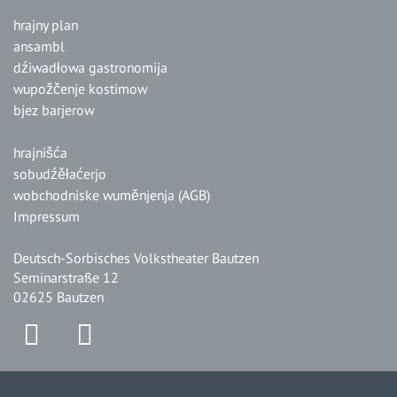
hrajny plan
ansambl
dźiwadłowa gastronomija
wupožčenje kostimow
bjez barjerow
hrajnišća
sobudźěłaćerjo
wobchodniske wuměnjenja (AGB)
Impressum
Deutsch-Sorbisches Volkstheater Bautzen
Seminarstraße 12
02625 Bautzen