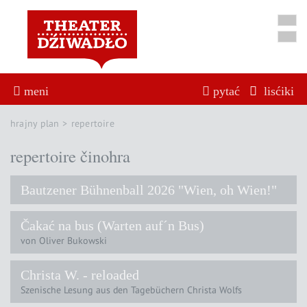
meni
pytać
lisćiki
hrajny plan
repertoire
repertoire činohra
Bautzener Bühnenball 2026 "Wien, oh Wien!"
Čakać na bus (Warten auf´n Bus)
von Oliver Bukowski
Christa W. - reloaded
Szenische Lesung aus den Tagebüchern Christa Wolfs