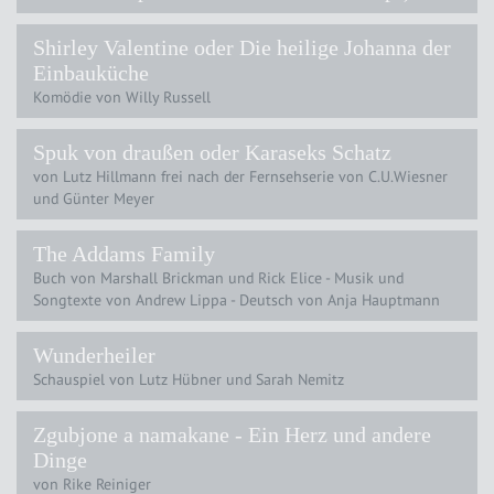
Shirley Valentine oder Die heilige Johanna der
Einbauküche
Komödie von Willy Russell
Spuk von draußen oder Karaseks Schatz
von Lutz Hillmann frei nach der Fernsehserie von C.U.Wiesner
und Günter Meyer
The Addams Family
Buch von Marshall Brickman und Rick Elice - Musik und
Songtexte von Andrew Lippa - Deutsch von Anja Hauptmann
Wunderheiler
Schauspiel von Lutz Hübner und Sarah Nemitz
Zgubjone a namakane - Ein Herz und andere
Dinge
von Rike Reiniger