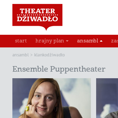
start
hrajny plan
ansambl
za
ansambl
klankodźiwadło
Ensemble Puppentheater