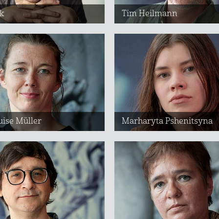
k
Tim Heilmann
ise Müller
Marharyta Pshenitsyna