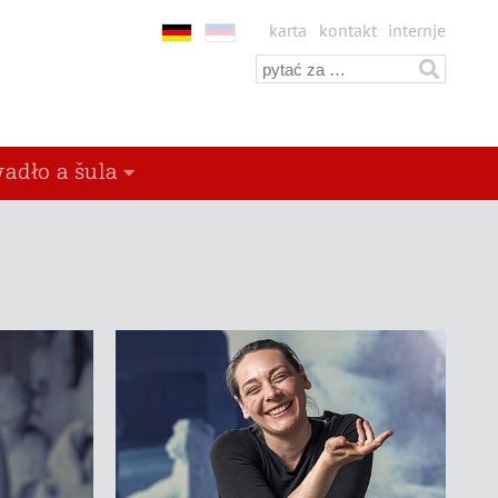
karta
kontakt
internje
adło a šula