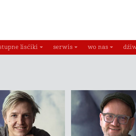
stupne lisćiki
serwis
wo nas
dźiw