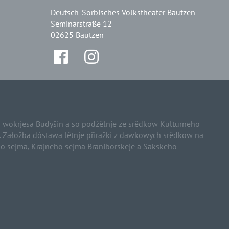
Deutsch-Sorbisches Volkstheater Bautzen
Seminarstraße 12
02625 Bautzen
wokrjesa Budyšin a so podźělnje ze srědkow Kulturneho
e. Załožba dóstawa lětnje přiražki z dawkowych srědkow na
 sejma, Krajneho sejma Braniborskeje a Sakskeho