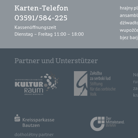
hrajny p
Karten-Telefon
ansambl
03591/584-225
dźiwadł
Kassenöffnungszeit
wupožče
Dienstag – Freitag 11:00 – 18:00
bjez bar
Partner und Unterstützer
Ně
ru
za
kr
dołholětny partner