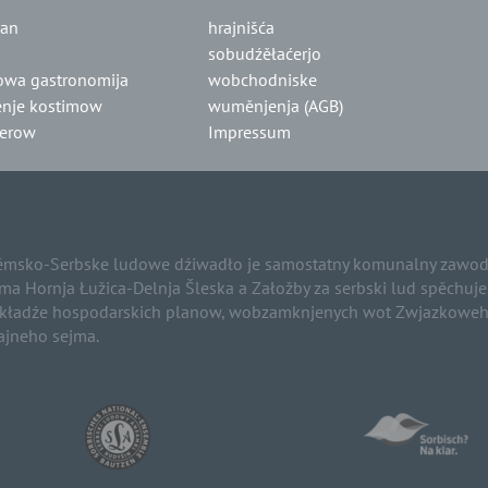
lan
hrajnišća
sobudźěłaćerjo
owa gastronomija
wobchodniske
nje kostimow
wuměnjenja (AGB)
jerow
Impressum
msko-Serbske ludowe dźiwadło je samostatny komunalny zawod 
ma Hornja Łužica-Delnja Šleska a Załožby za serbski lud spěchuj
kładźe hospodarskich planow, wobzamknjenych wot Zwjazkoweho
ajneho sejma.