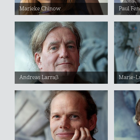
Marieke Chinow
Paul Fen
Andreas Larraß
Marie-Lu