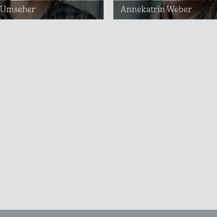
 Umseher
Annekatrin Weber