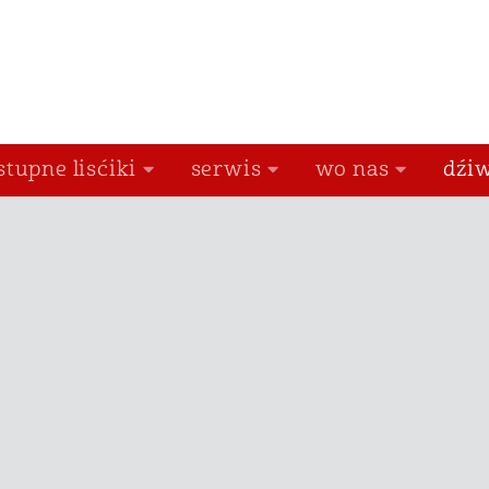
stupne lisćiki
serwis
wo nas
dźiw