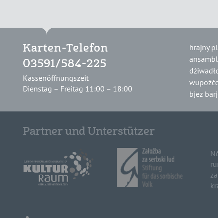
hrajny p
Karten-Telefon
ansambl
03591/584-225
dźiwadł
Kassenöffnungszeit
wupožče
Dienstag – Freitag 11:00 – 18:00
bjez bar
Partner und Unterstützer
Ně
ru
za
kr