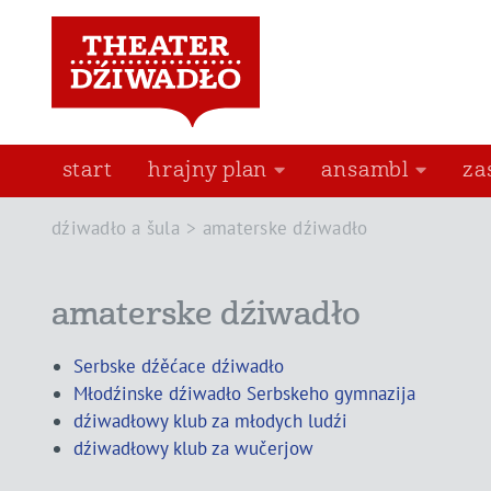
start
hrajny plan
ansambl
za
dźiwadło a šula
amaterske dźiwadło
amaterske dźiwadło
Serbske dźěćace dźiwadło
Młodźinske dźiwadło Serbskeho gymnazija
dźiwadłowy klub za młodych ludźi
dźiwadłowy klub za wučerjow