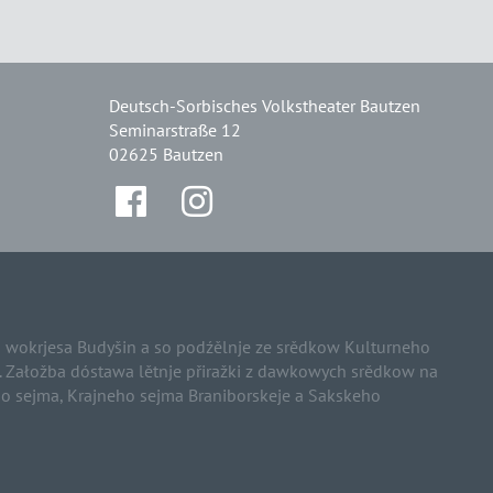
Deutsch-Sorbisches Volkstheater Bautzen
Seminarstraße 12
02625 Bautzen
wokrjesa Budyšin a so podźělnje ze srědkow Kulturneho
e. Załožba dóstawa lětnje přiražki z dawkowych srědkow na
 sejma, Krajneho sejma Braniborskeje a Sakskeho