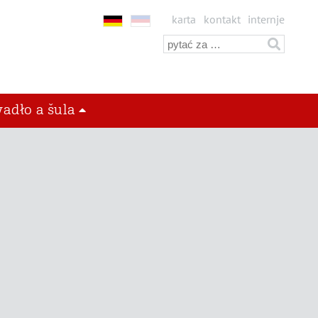
karta
kontakt
internje
adło a šula