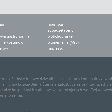
lan
hrajnišća
sobudźěłaćerjo
owa gastronomija
wobchodniske
nje kostimow
wuměnjenja (AGB)
jerow
Impressum
msko-Serbske ludowe dźiwadło je samostatny komunalny zawod 
ma Hornja Łužica-Delnja Šleska a Załožby za serbski lud spěchuj
kładźe hospodarskich planow, wobzamknjenych wot Zwjazkoweho
ajneho sejma.