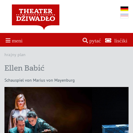
meni
pytać
lisćiki
hrajny plan
Ellen Babić
Schauspiel von Marius von Mayenburg