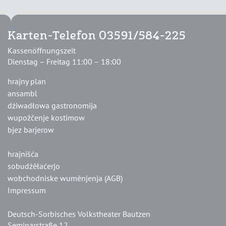
Karten-Telefon 03591/584-225
Kassenöffnungszeit
Dienstag – Freitag 11:00 – 18:00
hrajny plan
ansambl
dźiwadłowa gastronomija
wupožčenje kostimow
bjez barjerow
hrajnišća
sobudźěłaćerjo
wobchodniske wuměnjenja (AGB)
Impressum
Deutsch-Sorbisches Volkstheater Bautzen
Seminarstraße 12