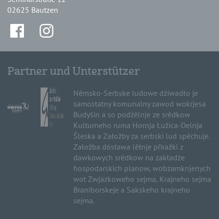
02625 Bautzen
Partner und Unterstützer
Němsko-Serbske ludowe dźiwadło je
samostatny komunalny zawod wokrjesa
Budyšin a so podźělnje ze srědkow
Kulturneho ruma Hornja Łužica-Delnja
Šleska a Załožby za serbski lud spěchuje.
Załožba dóstawa lětnje přiražki z
dawkowych srědkow na zakładźe
hospodarskich planow, wobzamknjenych
wot Zwjazkoweho sejma, Krajneho sejma
Braniborskeje a Sakskeho krajneho
sejma.