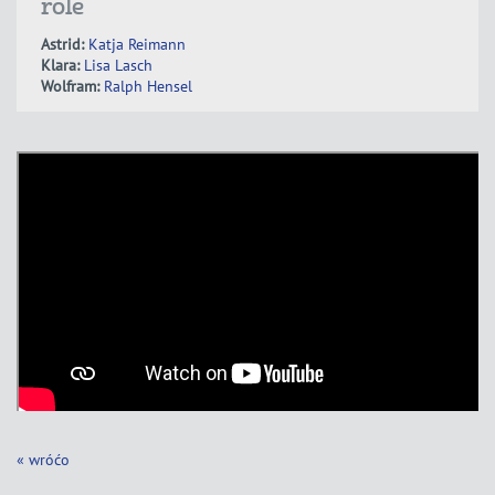
róle
Astrid:
Katja Reimann
Klara:
Lisa Lasch
Wolfram:
Ralph Hensel
« wróćo