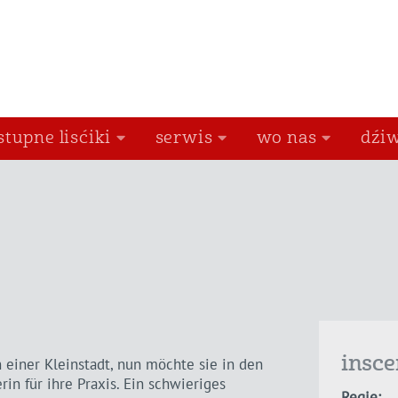
stupne lisćiki
serwis
wo nas
dźiw
insce
n einer Kleinstadt, nun möchte sie in den
in für ihre Praxis. Ein schwieriges
Regie: