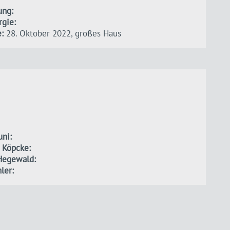
ung:
gie:
:
28. Oktober 2022, großes Haus
uni:
 Köpcke:
Hegewald:
ler: