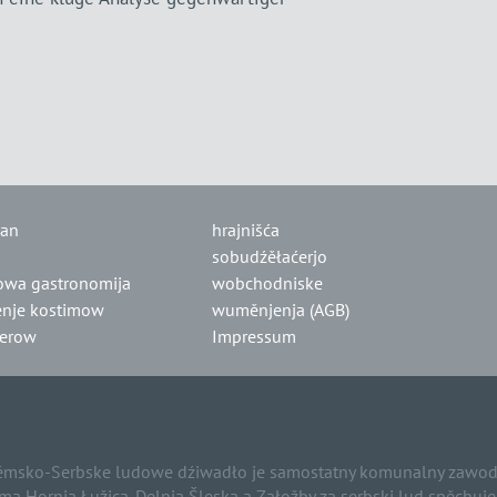
lan
hrajnišća
sobudźěłaćerjo
owa gastronomija
wobchodniske
nje kostimow
wuměnjenja (AGB)
jerow
Impressum
msko-Serbske ludowe dźiwadło je samostatny komunalny zawod 
ma Hornja Łužica-Delnja Šleska a Załožby za serbski lud spěchuj