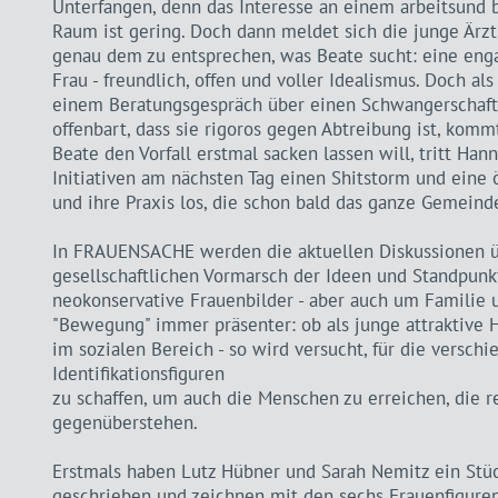
Unterfangen, denn das Interesse an einem arbeitsund 
Raum ist gering. Doch dann meldet sich die junge Ärzti
genau dem zu entsprechen, was Beate sucht: eine eng
Frau - freundlich, offen und voller Idealismus. Doch al
einem Beratungsgespräch über einen Schwangerschaft
offenbart, dass sie rigoros gegen Abtreibung ist, ko
Beate den Vorfall erstmal sacken lassen will, tritt Han
Initiativen am nächsten Tag einen Shitstorm und ein
und ihre Praxis los, die schon bald das ganze Gemeinde
In FRAUENSACHE werden die aktuellen Diskussionen 
gesellschaftlichen Vormarsch der Ideen und Standpunk
neokonservative Frauenbilder - aber auch um Familie 
"Bewegung" immer präsenter: ob als junge attraktive Hi
im sozialen Bereich - so wird versucht, für die versch
Identifikationsfiguren
zu schaffen, um auch die Menschen zu erreichen, die r
gegenüberstehen.
Erstmals haben Lutz Hübner und Sarah Nemitz ein Stüc
geschrieben und zeichnen mit den sechs Frauenfigure