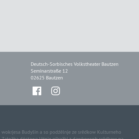
Deutsch-Sorbisches Volkstheater Bautzen
Seminarstraße 12
02625 Bautzen
wokrjesa Budyšin a so podźělnje ze srědkow Kulturneho
e. Załožba dóstawa lětnje přiražki z dawkowych srědkow na