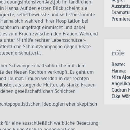
betreuungsintensiven Arztjob im ländlichen
Ausstatt
n Hanna. Auf den ersten Blick scheint sie
Dramatur
agierte, selbstbewusste und selbstbestimmte
Premiere
s Hanna sich während ihrer Hospitation bei
sabbruch ungefragt einmischt und dabei
mmt es zum Bruch zwischen den Frauen. Während
na unter Mithilfe rechter Lebensschützer-
e öffentliche Schmutzkampagne gegen Beate
leben erschüttert...
róle
Beate:
über Schwangerschaftsabbrüche mit dem
Hanna:
te der Neuen Rechten verknüpft. Es geht um
Mira Ajo
und Heimat. Frauen werden in der rechten
Angelika
pster, als sorgende Mütter, als starke Frauen
Gudrun 
iedenen gesellschaftlichen Schichten
Elke Wöh
echtspopulistischen Ideologien eher skeptisch
k für eine ausschließlich weibliche Besetzung
n eine kluge Analyse gegenwärtiger