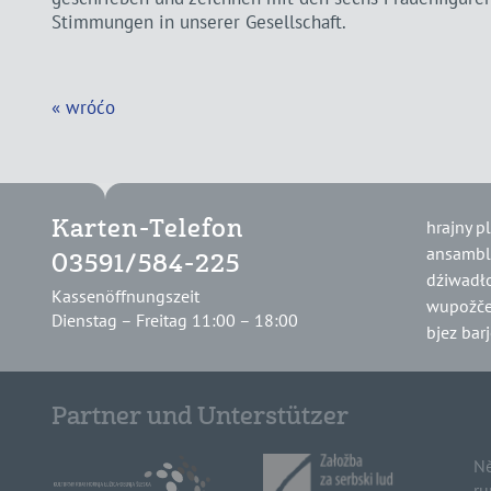
Stimmungen in unserer Gesellschaft.
« wróćo
hrajny p
Karten-Telefon
ansambl
03591/584-225
dźiwadł
Kassenöffnungszeit
wupožče
Dienstag – Freitag 11:00 – 18:00
bjez bar
Partner und Unterstützer
Ně
ru