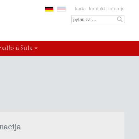
karta
kontakt
internje
adło a šula
nacija