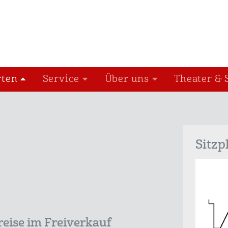
rten
Service
Über uns
Theater & 
Sitzp
reise im Freiverkauf