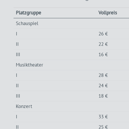
Platzgruppe
Vollpreis
Schauspiel
I
26 €
II
22 €
III
16 €
Musiktheater
I
28 €
II
24 €
III
18 €
Konzert
I
33 €
II
25 €