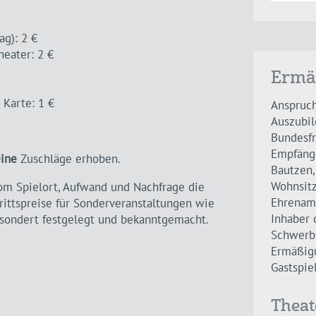
ag): 2 €
heater: 2 €
Ermä
 Karte: 1 €
Anspruch
Auszubil
Bundesfr
Empfänge
ine
Zuschläge erhoben.
Bautzen,
Wohnsitz
om Spielort, Aufwand und Nachfrage die
Ehrenamt
rittspreise für Sonderveranstaltungen wie
Inhaber 
esondert festgelegt und bekanntgemacht.
Schwerbe
Ermäßigu
Gastspie
Theat