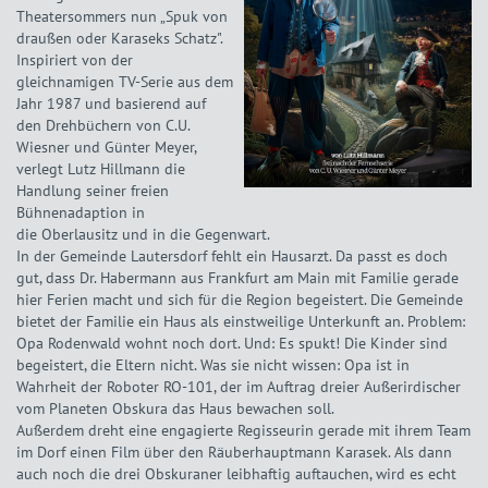
Theatersommers nun „Spuk von
draußen oder Karaseks Schatz".
Inspiriert von der
gleichnamigen TV-Serie aus dem
Jahr 1987 und basierend auf
den Drehbüchern von C.U.
Wiesner und Günter Meyer,
verlegt Lutz Hillmann die
Handlung seiner freien
Bühnenadaption in
die Oberlausitz und in die Gegenwart.
In der Gemeinde Lautersdorf fehlt ein Hausarzt. Da passt es doch
gut, dass Dr. Habermann aus Frankfurt am Main mit Familie gerade
hier Ferien macht und sich für die Region begeistert. Die Gemeinde
bietet der Familie ein Haus als einstweilige Unterkunft an. Problem:
Opa Rodenwald wohnt noch dort. Und: Es spukt! Die Kinder sind
begeistert, die Eltern nicht. Was sie nicht wissen: Opa ist in
Wahrheit der Roboter RO-101, der im Auftrag dreier Außerirdischer
vom Planeten Obskura das Haus bewachen soll.
Außerdem dreht eine engagierte Regisseurin gerade mit ihrem Team
im Dorf einen Film über den Räuberhauptmann Karasek. Als dann
auch noch die drei Obskuraner leibhaftig auftauchen, wird es echt