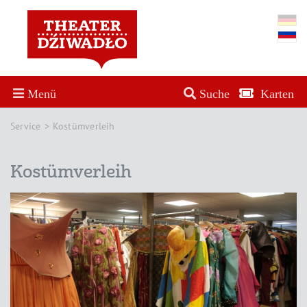
Menü
Suche
Karten
Service
Kostümverleih
Kostümverleih