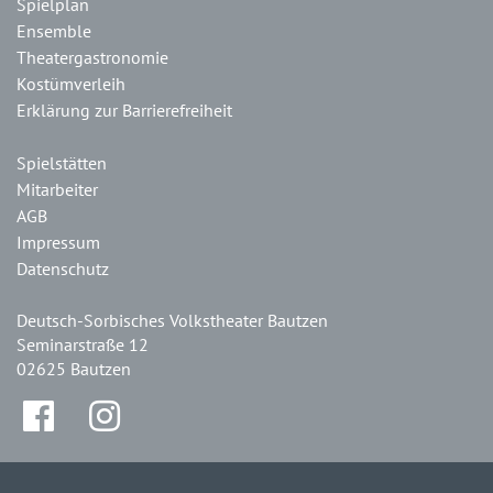
Spielplan
Ensemble
Theatergastronomie
Kostümverleih
Erklärung zur Barrierefreiheit
Spielstätten
Mitarbeiter
AGB
Impressum
Datenschutz
Deutsch-Sorbisches Volkstheater Bautzen
Seminarstraße 12
02625 Bautzen