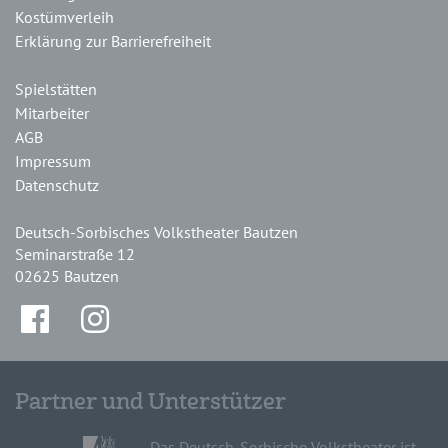
Kostümverleih
Erklärung zur Barrierefreiheit
Spielstätten
Mitarbeiter
AGB
Impressum
Datenschutz
Deutsch-Sorbisches Volkstheater Bautzen
Seminarstraße 12
02625 Bautzen
Partner und Unterstützer
Das Deutsch-Sorbische Volkstheater ist