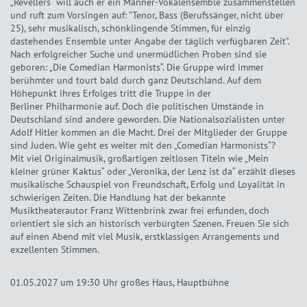
„Revellers“ will auch er ein Männer-Vokalensemble zusammenstellen
und ruft zum Vorsingen auf: "Tenor, Bass (Berufssänger, nicht über
25), sehr musikalisch, schönklingende Stimmen, für einzig
dastehendes Ensemble unter Angabe der täglich verfügbaren Zeit".
Nach erfolgreicher Suche und unermüdlichen Proben sind sie
geboren: „Die Comedian Harmonists“. Die Gruppe wird immer
berühmter und tourt bald durch ganz Deutschland. Auf dem
Höhepunkt ihres Erfolges tritt die Truppe in der
Berliner Philharmonie auf. Doch die politischen Umstände in
Deutschland sind andere geworden. Die Nationalsozialisten unter
Adolf Hitler kommen an die Macht. Drei der Mitglieder der Gruppe
sind Juden. Wie geht es weiter mit den „Comedian Harmonists“?
Mit viel Originalmusik, großartigen zeitlosen Titeln wie „Mein
kleiner grüner Kaktus“ oder „Veronika, der Lenz ist da“ erzählt dieses
musikalische Schauspiel von Freundschaft, Erfolg und Loyalität in
schwierigen Zeiten. Die Handlung hat der bekannte
Musiktheaterautor Franz Wittenbrink zwar frei erfunden, doch
orientiert sie sich an historisch verbürgten Szenen. Freuen Sie sich
auf einen Abend mit viel Musik, erstklassigen Arrangements und
exzellenten Stimmen.
01.05.2027 um 19:30 Uhr
großes Haus, Hauptbühne