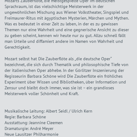
Mozarts Zauberflöte, die meistgespielte Oper im deutschen
Sprachraum, ist das vielschichtige Meisterwerk in der
ungewöhnlichen Mischung aus Wiener Volkstheater, Singspiel und
Freimaurer-Ritus mit ägyptischen Mysterien, Märchen und Mythen.
Was es bedeutet in einer Zeit zu leben, in der es zu gewissen
Themen nur eine Wahrheit und eine gegnerische Ansicht zu dieser
zu geben scheint, kennen wir heute nur zu gut. Allzu schnell fällt
man Urteile und diffamiert andere im Namen von Wahrheit und
Gerechtigkeit.
Mozart selbst hat Die Zauberflöte als „die deutsche Oper“
bezeichnet, die sich durch Thematik und philosophische Tiefe von
der italienischen Oper abhebe. In der Görlitzer Inszenierung der
Regisseurin Barbara Schöne wird Die Zauberflöte ein fröhliches
Experiment über Wissen und Bibliotheken, über Information und
Zensur und bleibt doch immer, was sie ist – ein grandioses
Meisterwerk voller Schönheit und Kraft.
Musikalische Leitung: Albert Seidl / Ulrich Kern
Regie: Barbara Schöne
Ausstattung: Jeannine Cleemen
Dramaturgie: André Meyer
Neue Lausitzer Philharmonie