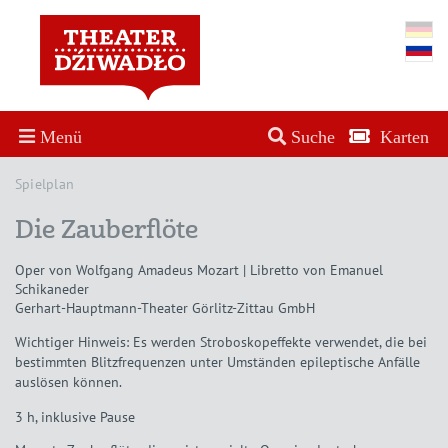
Menü
Suche
Karten
Spielplan
Die Zauberflöte
Oper von Wolfgang Amadeus Mozart | Libretto von Emanuel
Schikaneder
Gerhart-Hauptmann-Theater Görlitz-Zittau GmbH
Wichtiger Hinweis: Es werden Stroboskopeffekte verwendet, die bei
bestimmten Blitzfrequenzen unter Umständen epileptische Anfälle
auslösen können.
3 h, inklusive Pause