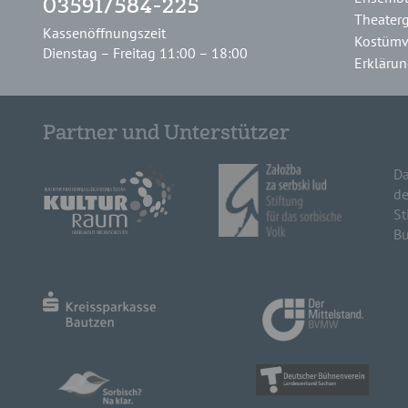
03591/584-225
Theater
Kassenöffnungszeit
Kostümv
Dienstag – Freitag 11:00 – 18:00
Erklärung
Partner und Unterstützer
Da
de
St
Bu