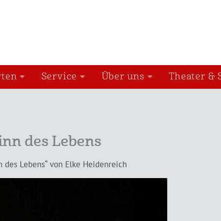
rten
Service
Über uns
Theater & 
inn des Lebens
nn des Lebens“ von Elke Heidenreich