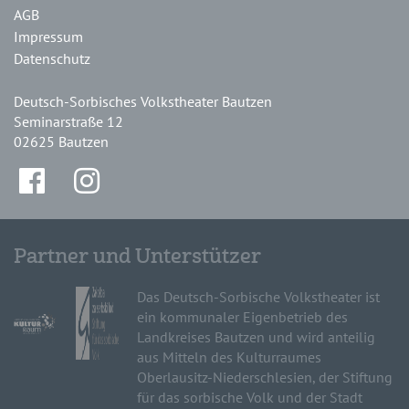
AGB
Impressum
Datenschutz
Deutsch-Sorbisches Volkstheater Bautzen
Seminarstraße 12
02625 Bautzen
Partner und Unterstützer
Das Deutsch-Sorbische Volkstheater ist
ein kommunaler Eigenbetrieb des
Landkreises Bautzen und wird anteilig
aus Mitteln des Kulturraumes
Oberlausitz-Niederschlesien, der Stiftung
für das sorbische Volk und der Stadt