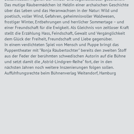
Das mutige Räubermädchen ist Heldin einer archaischen Geschichte
über das Leben und das Heranwachsen in der Natur: Wild und
poetisch, voller Wind, Gefahren, geheimnisvoller Waldwesen,
frostiger Winter, Entbehrungen und herrlicher Sommertage – und
einer Freundschaft für die Ewigkeit. Als Gleichnis von zeitloser Kraft
stellt die Erzählung Hass, Feindschaft, Gewalt und Vergänglichkeit
dem Glück der Freiheit, Freundschaft und Liebe gegenüber.
In einem verdichteten Spiel von Mensch und Puppe bringt das
Puppentheater mit "Ronja Räubertochter" bereits den zweiten Stoff
aus der Feder der berühmten schwedischen Autorin auf die Bühne
und setzt damit die „Astrid-Lindgren-Reihe“ fort, der in den
nächsten Jahren noch weitere Inszenierungen folgen sollen.
Auffühfrungsrechte beim Bühnenverlag Weitendorf, Hamburg