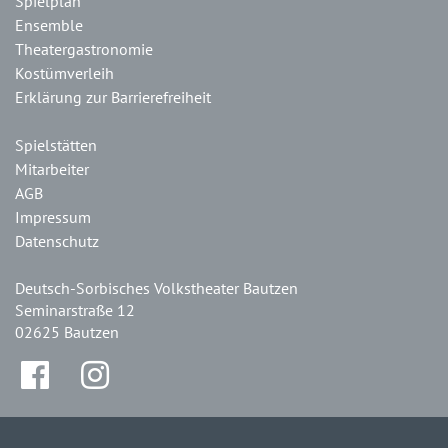
Spielplan
Ensemble
Theatergastronomie
Kostümverleih
Erklärung zur Barrierefreiheit
Spielstätten
Mitarbeiter
AGB
Impressum
Datenschutz
Deutsch-Sorbisches Volkstheater Bautzen
Seminarstraße 12
02625 Bautzen