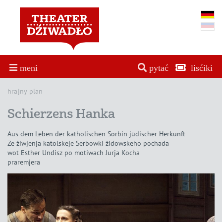
meni
pytać
lisćiki
hrajny plan
Schierzens Hanka
Aus dem Leben der katholischen Sorbin jüdischer Herkunft
Ze žiwjenja katolskeje Serbowki židowskeho pochada
wot Esther Undisz po motiwach Jurja Kocha
praremjera