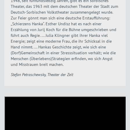
1948, seit fünfundsiebzig Jahren, gibt es ein sorbisches
Theater, das 1963 mit dem deutschen Theater der Stadt zum
Deutsch-Sorbischen Volkstheater zusammengelegt wurde.
Zur Feier gönnt man sich eine deutsche Erstaufführung:
„Schierzens Hanka“. Esther Undisz hat es nach einer
Erzählung von Jurij Koch für die Bühne umgeschrieben und
führt auch Regie. ... Julia Klingner gibt ihrer Hanka viel
Energie; zeigt eine moderne Frau, die ihr Schicksal in die
Hand nimmt. ... Hankas Geschichte zeigt, wie sich eine
(Dorf)Gemeinschaft in einer Stresssituation verhält; wie die
Menschen (Überlebens)Strategien erfinden, wo sich Angst
und Misstrauen breit machen.
Stefan Petraschewsky, Theater der Zeit