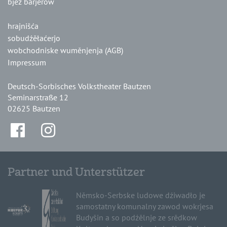
bjez barjerow
hrajnišća
sobudźěłaćerjo
wobchodniske wuměnjenja (AGB)
Impressum
Deutsch-Sorbisches Volkstheater Bautzen
Seminarstraße 12
02625 Bautzen
Partner und Unterstützer
Němsko-Serbske ludowe dźiwadło je
samostatny komunalny zawod wokrjesa
Budyšin a so podźělnje ze srědkow