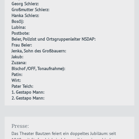
Georg Schierz:
Großmutter Schierz:
Hanka Schierz:
Bosćij:
Lubina:
Postbote:
Beier, Polizist und Ortsgruppenleiter NSDAP:
Frau Beier:
Jenka, Sohn des Großbauern:
Jakub:
Zuzana:
Bischof /OFF, Tonaufnahme):
Patin:
Wirt:
Pater Teich:
1. Gestapo Mann:
2. Gestapo Mann:
Presse:
Das Theater Bautzen feiert ein doppeltes Jubiläum: seit