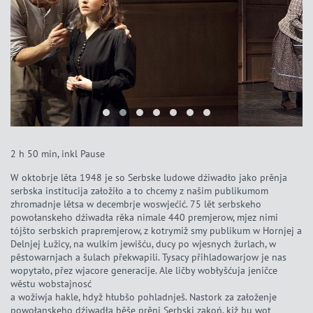
2 h 50 min, inkl Pause
W oktobrje lěta 1948 je so Serbske ludowe dźiwadło jako prěnja
serbska institucija załožiło a to chcemy z našim publikumom
zhromadnje lětsa w decembrje woswjećić. 75 lět serbskeho
powołanskeho dźiwadła rěka nimale 440 premjerow, mjez nimi
tójšto serbskich prapremjerow, z kotrymiž smy publikum w Hornjej a
Delnjej Łužicy, na wulkim jewišću, ducy po wjesnych žurlach, w
pěstowarnjach a šulach překwapili. Tysacy přihladowarjow je nas
wopytało, přez wjacore generacije. Ale ličby wobłyšćuja jeničce
wěstu wobstajnosć
a wožiwja hakle, hdyž hłubšo pohladnješ. Nastork za załoženje
powołanskeho dźiwadła běše prěni Serbski zakoń, kiž bu wot