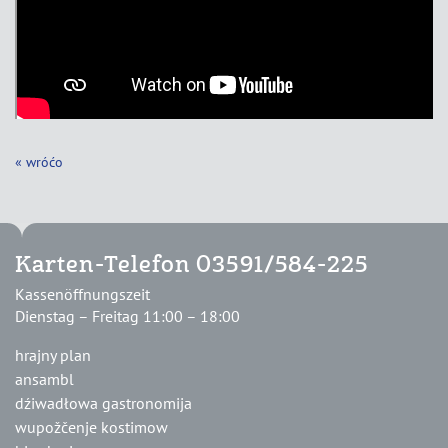
« wróćo
Karten-Telefon 03591/584-225
Kassenöffnungszeit
Dienstag – Freitag 11:00 – 18:00
hrajny plan
ansambl
dźiwadłowa gastronomija
wupožčenje kostimow