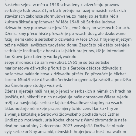
Saskeho sejma w měrcu 1948 schwaleny k zdźerženju prawow
serbskeje ludnosće. Z tym bu k prěnjemu razej w našich serbskich
stawiznach zakońsce sformulowane, zo matej so serbska rěč a
kultura škitać a spěchować. W lěće 1948 bě Serbske ludowe
dźiwadło ryzy pućowanske jewišćo, jenož ducy po wjesnych žurlach.
Dźensa smy přeco hišće přewažnje po wsach ducy, ale dźakowano
fuziji němskeho a serbskeho dźiwadła w lěće 1963, hrajemy mjeztym
tež na wšěch jewišćach tudyšeho domu. Započało bě dźěło prěnjeje
serbskeje institucije z horstku lajskich hrajerjow, kiž je intendant
Jan Krawc jako talenty wotkrył, wokoło
sebje zhromadźił a sam wukubłał. 1961 je so tež serbske
marionetowe dźiwadło přidružiło a Serbske dźěćace dźiwadło z
nošerstwa nakładnistwa k dźiwadłu přešło. Po přewróće je Michał
Lorenc Młodźinske dźiwadło Serbskeho gymnazija załožił a pozdźišo
tež Činohrajne studijo wožiwił.
Dźensa njesteja naši hrajerjo jenož w serbskich a němskich hrach na
jewišću, ně, někotři z nich nawjeduja naše dorostowe ćělesa, wjedu
režiju a nawjeduja serbske lajske dźiwadłowe skupiny na wsach.
Składnostnje němskeje prapremjery Schierzens Hanka - hry ze
žiwjenja katolskeje Serbowki židowskeho pochada wot Esther
Undisz po motiwach Jurja Kocha, chcemy z Wami zhromadnje naše
dwójne narodniny 2. decembra 2023 woswjećić. Dožiwiće nimale
cyły serbskorěčny ansambl, němskich hrajerjow a hosći na wulkim