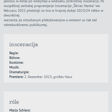
jewišću w dotal po wobjimje a wobsahu jónkrótnej inscenaciji. Po
wuspěšnej serbskej prapremjerje inscenacije „Šěrcec Hanka” we
februaru 2022 předstaji so hra w hrajnej dobje 2023/24 nětko w
dwurěčnej
warianće, ze simultanym přełožowanjow a wotewri so tak tež
němskorěčnemu publikumej.
inscenacija
Regie:
Bühne:
Kostüme:
Musik:
Dramaturgie:
Premiere:
2. Dezember 2023, großes Haus
róle
Marja Schierz: