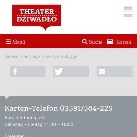
Menü
Suche
Karten
Service
Aufträge
weitere Aufträge
Karten-Telefon 03591/584-225
Kassenöffnungszeit
Dienstag – Freitag 11:00 – 18:00
Spielplan