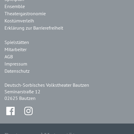
Ensemble
Theatergastronomie
Kostümverleih
Erklärung zur Barrierefreiheit
Spielstätten
Mitarbeiter
AGB
Impressum
Datenschutz
Deutsch-Sorbisches Volkstheater Bautzen
Seminarstraße 12
02625 Bautzen