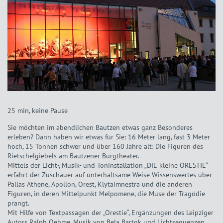
25 min, keine Pause
Sie möchten im abendlichen Bautzen etwas ganz Besonderes
erleben? Dann haben wir etwas für Sie: 16 Meter lang, fast 3 Meter
hoch, 15 Tonnen schwer und über 160 Jahre alt: Die Figuren des
Rietschelgiebels am Bautzener Burgtheater.
Mittels der Licht-, Musik- und Toninstallation „DIE kleine ORESTIE“
erfährt der Zuschauer auf unterhaltsame Weise Wissenswertes über
Pallas Athene, Apollon, Orest, Klytaimnestra und die anderen
Figuren, in deren Mittelpunkt Melpomene, die Muse der Tragödie
prangt.
Mit Hilfe von Textpassagen der „Orestie“, Ergänzungen des Leipziger
Autors Ralph Oehme, Musik von Bela Bartok und Lichtsequenzen