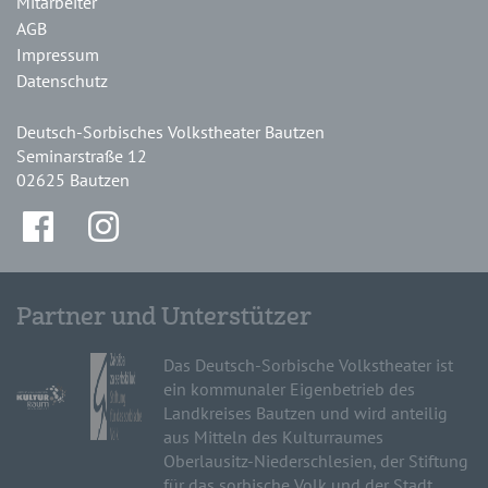
Mitarbeiter
AGB
Impressum
Datenschutz
Deutsch-Sorbisches Volkstheater Bautzen
Seminarstraße 12
02625 Bautzen
Partner und Unterstützer
Das Deutsch-Sorbische Volkstheater ist
ein kommunaler Eigenbetrieb des
Landkreises Bautzen und wird anteilig
aus Mitteln des Kulturraumes
Oberlausitz-Niederschlesien, der Stiftung
für das sorbische Volk und der Stadt