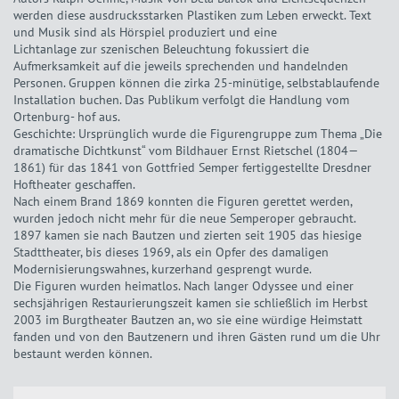
werden diese ausdrucksstarken Plastiken zum Leben erweckt. Text
und Musik sind als Hörspiel produziert und eine
Lichtanlage zur szenischen Beleuchtung fokussiert die
Aufmerksamkeit auf die jeweils sprechenden und handelnden
Personen. Gruppen können die zirka 25-minütige, selbstablaufende
Installation buchen. Das Publikum verfolgt die Handlung vom
Ortenburg- hof aus.
Geschichte: Ursprünglich wurde die Figurengruppe zum Thema „Die
dramatische Dichtkunst“ vom Bildhauer Ernst Rietschel (1804—
1861) für das 1841 von Gottfried Semper fertiggestellte Dresdner
Hoftheater geschaffen.
Nach einem Brand 1869 konnten die Figuren gerettet werden,
wurden jedoch nicht mehr für die neue Semperoper gebraucht.
1897 kamen sie nach Bautzen und zierten seit 1905 das hiesige
Stadttheater, bis dieses 1969, als ein Opfer des damaligen
Modernisierungswahnes, kurzerhand gesprengt wurde.
Die Figuren wurden heimatlos. Nach langer Odyssee und einer
sechsjährigen Restaurierungszeit kamen sie schließlich im Herbst
2003 im Burgtheater Bautzen an, wo sie eine würdige Heimstatt
fanden und von den Bautzenern und ihren Gästen rund um die Uhr
bestaunt werden können.