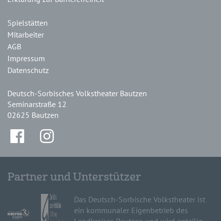
Spielstätten
Mitarbeiter
AGB
Impressum
Datenschutz
Deutsch-Sorbisches Volkstheater Bautzen
Seminarstraße 12
02625 Bautzen
Partner und Unterstützer
Das Deutsch-Sorbische Volkstheater ist
ein kommunaler Eigenbetrieb des
Landkreises Bautzen und wird anteilig