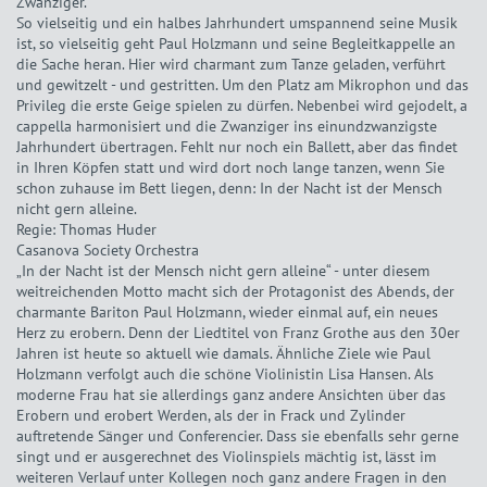
Zwanziger.
So vielseitig und ein halbes Jahrhundert umspannend seine Musik
ist, so vielseitig geht Paul Holzmann und seine Begleitkappelle an
die Sache heran. Hier wird charmant zum Tanze geladen, verführt
und gewitzelt - und gestritten. Um den Platz am Mikrophon und das
Privileg die erste Geige spielen zu dürfen. Nebenbei wird gejodelt, a
cappella harmonisiert und die Zwanziger ins einundzwanzigste
Jahrhundert übertragen. Fehlt nur noch ein Ballett, aber das findet
in Ihren Köpfen statt und wird dort noch lange tanzen, wenn Sie
schon zuhause im Bett liegen, denn: In der Nacht ist der Mensch
nicht gern alleine.
Regie: Thomas Huder
Casanova Society Orchestra
„In der Nacht ist der Mensch nicht gern alleine“ - unter diesem
weitreichenden Motto macht sich der Protagonist des Abends, der
charmante Bariton Paul Holzmann, wieder einmal auf, ein neues
Herz zu erobern. Denn der Liedtitel von Franz Grothe aus den 30er
Jahren ist heute so aktuell wie damals. Ähnliche Ziele wie Paul
Holzmann verfolgt auch die schöne Violinistin Lisa Hansen. Als
moderne Frau hat sie allerdings ganz andere Ansichten über das
Erobern und erobert Werden, als der in Frack und Zylinder
auftretende Sänger und Conferencier. Dass sie ebenfalls sehr gerne
singt und er ausgerechnet des Violinspiels mächtig ist, lässt im
weiteren Verlauf unter Kollegen noch ganz andere Fragen in den