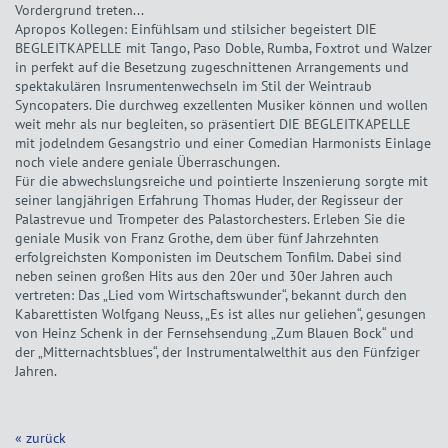
Vordergrund treten...
Apropos Kollegen: Einfühlsam und stilsicher begeistert DIE
BEGLEITKAPELLE mit Tango, Paso Doble, Rumba, Foxtrot und Walzer
in perfekt auf die Besetzung zugeschnittenen Arrangements und
spektakulären Insrumentenwechseln im Stil der Weintraub
Syncopaters. Die durchweg exzellenten Musiker können und wollen
weit mehr als nur begleiten, so präsentiert DIE BEGLEITKAPELLE
mit jodelndem Gesangstrio und einer Comedian Harmonists Einlage
noch viele andere geniale Überraschungen.
Für die abwechslungsreiche und pointierte Inszenierung sorgte mit
seiner langjährigen Erfahrung Thomas Huder, der Regisseur der
Palastrevue und Trompeter des Palastorchesters. Erleben Sie die
geniale Musik von Franz Grothe, dem über fünf Jahrzehnten
erfolgreichsten Komponisten im Deutschem Tonfilm. Dabei sind
neben seinen großen Hits aus den 20er und 30er Jahren auch
vertreten: Das „Lied vom Wirtschaftswunder“, bekannt durch den
Kabarettisten Wolfgang Neuss, „Es ist alles nur geliehen“, gesungen
von Heinz Schenk in der Fernsehsendung „Zum Blauen Bock“ und
der „Mitternachtsblues“, der Instrumentalwelthit aus den Fünfziger
Jahren.
« zurück