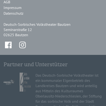
AGB
Impressum
Datenschutz
Deutsch-Sorbisches Volkstheater Bautzen
Seminarstraße 12
02625 Bautzen
Partner und Unterstützer
Das Deutsch-Sorbische Volkstheater ist
ein kommunaler Eigenbetrieb des
Landkreises Bautzen und wird anteilig
aus Mitteln des Kulturraumes
Oberlausitz-Niederschlesien, der Stiftung
für das sorbische Volk und der Stadt