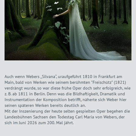
Auch wenn Webers „Silvana“, uraufgeführt 1810 in Frankfurt am
Main, bald von Werken wie seinem berühmten "Freischütz" (1821)
verdrängt wurde, so war diese frühe Oper doch sehr erfolgreich, wie
z. B. ab 1811 in Berlin. Denn was die Bildhaftigkeit, Dramatik und
Instrumentation der Komposition betrifft, näherte sich Weber hier
seinen späteren Werken bereits deutlich an.
Mit der Inszenierung der heute selten gespielten Oper begehen die
Landesbühnen Sachsen den Todestag Carl Maria von Webers, der
sich im Juni 2026 zum 200. Mal jährt.