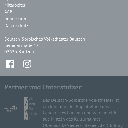
Mitarbeiter
AGB
Impressum
Datenschutz
Deutsch-Sorbisches Volkstheater Bautzen
Seminarstraße 12
02625 Bautzen
Partner und Unterstützer
Das Deutsch-Sorbische Volkstheater ist
ein kommunaler Eigenbetrieb des
Landkreises Bautzen und wird anteilig
aus Mitteln des Kulturraumes
Oberlausitz-Niederschlesien, der Stiftung