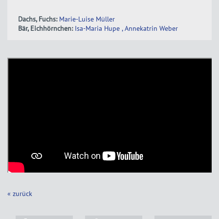
Dachs, Fuchs:
Marie-Luise Müller
Bär, Eichhörnchen:
Isa-Maria Hupe
, Annekatrin Weber
« zurück