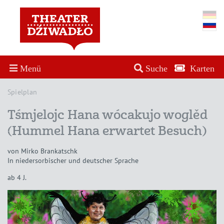
Menü
Suche
Karten
Spielplan
Tśmjelojc Hana wócakujo woglěd
(Hummel Hana erwartet Besuch)
von Mirko Brankatschk
In niedersorbischer und deutscher Sprache
ab 4 J.