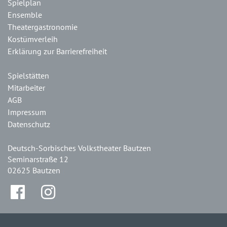
Spielplan
Ensemble
Theatergastronomie
Kostümverleih
Erklärung zur Barrierefreiheit
Spielstätten
Mitarbeiter
AGB
Impressum
Datenschutz
Deutsch-Sorbisches Volkstheater Bautzen
Seminarstraße 12
02625 Bautzen