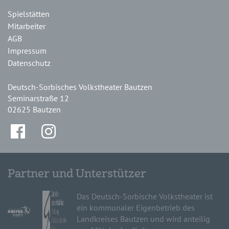
Spielstätten
Mitarbeiter
AGB
Impressum
Datenschutz
Deutsch-Sorbisches Volkstheater Bautzen
Seminarstraße 12
02625 Bautzen
Partner und Unterstützer
Das Deutsch-Sorbische Volkstheater ist
ein kommunaler Eigenbetrieb des
Landkreises Bautzen und wird anteilig