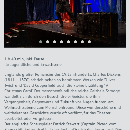
1 h 40 min, inkl. Pause
für Jugendliche und Erwachsene
Englands großer Romancier des 19. Jahrhunderts, Charles Dickens
(1811 – 1870) schrieb neben so berühmten Werken wie 'Oliver
Twist' und 'David Copperfield' auch die kleine Erzählung ' A
Christmas Carol'. Der menschenfeindliche reiche Geizhals Scrooge
wandelt sich durch den Besuch dreier Geister, die ihm
Vergangenheit, Gegenwart und Zukunft vor Augen führen, am
Weihnachtsabend zum Menschenfreund. Diese wunderschöne und
weltbekannte Geschichte wurde oft verfilmt, für das Theater
bearbeitet oder vorgelesen.
Der englische Schauspieler Patrick Stewart (Captain Picard vom
Raumschiff Enterprise) hat den Text anlässlich der Terroranschläge