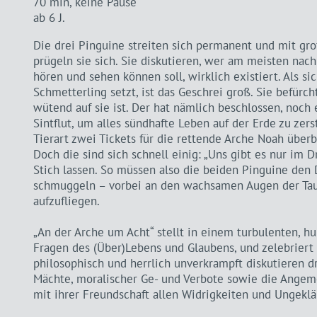
70 min, keine Pause
ab 6 J.
Die drei Pinguine streiten sich permanent und mit gr
prügeln sie sich. Sie diskutieren, wer am meisten nach 
hören und sehen können soll, wirklich existiert. Als s
Schmetterling setzt, ist das Geschrei groß. Sie befürc
wütend auf sie ist. Der hat nämlich beschlossen, noch
Sintflut, um alles sündhafte Leben auf der Erde zu zers
Tierart zwei Tickets für die rettende Arche Noah übe
Doch die sind sich schnell einig: „Uns gibt es nur im 
Stich lassen. So müssen also die beiden Pinguine den 
schmuggeln – vorbei an den wachsamen Augen der Taub
aufzufliegen.
„An der Arche um Acht“ stellt in einem turbulenten, 
Fragen des (Über)Lebens und Glaubens, und zelebriert d
philosophisch und herrlich unverkrampft diskutieren d
Mächte, moralischer Ge- und Verbote sowie die Angeme
mit ihrer Freundschaft allen Widrigkeiten und Ungeklä