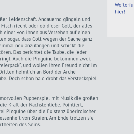
Weiterfü
hier!
oßer Leidenschaft. Andauernd gängeln und
Fisch riecht oder ob dieser Gott, der alles
ich einer von ihnen aus Versehen auf einen
hten sogar, dass Gott wegen der Sache ganz
 einmal neu anzufangen und schickt die
tören. Das berichtet die Taube, die jeder
rbringt. Auch die Pinguine bekommen zwei.
Dreierpack“, und wollen ihren Freund nicht im
Dritten heimlich an Bord der Arche
e. Doch schon bald droht das Versteckspiel
humorvollen Puppenspiel mit Musik die großen
ie Kraft der Nächstenliebe. Pointiert,
rei Pinguine über die Existenz überirdischer
ssenheit von Strafen. Am Ende trotzen sie
rtheiten des Seins.