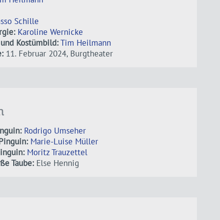
asso Schille
gie:
Karoline Wernicke
und Kostümbild:
Tim Heilmann
:
11. Februar 2024, Burgtheater
n
inguin:
Rodrigo Umseher
Pinguin:
Marie-Luise Müller
Pinguin:
Moritz Trauzettel
ße Taube:
Else Hennig