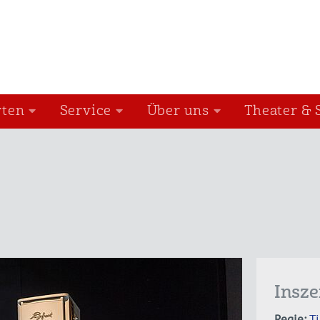
rten
Service
Über uns
Theater & 
Insz
Regie:
T