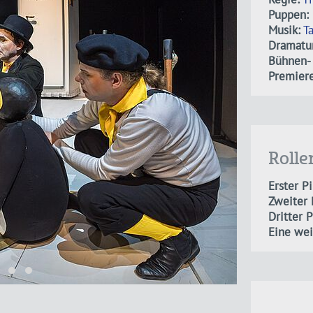
Puppen:
Musik:
T
Dramatur
Bühnen- 
Premiere
Rolle
Erster P
Zweiter 
Dritter 
Eine wei