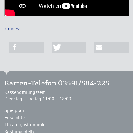
« zurück
Karten-Telefon 03591/584-225
Kassenöffnungszeit
Dienstag – Freitag 11:00 – 18:00
Spielplan
Ensemble
Theatergastronomie
Kostümverleih