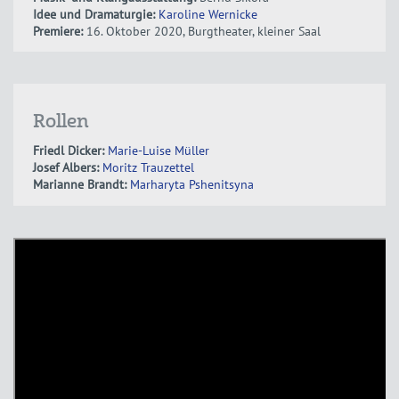
Idee und Dramaturgie:
Karoline Wernicke
Premiere:
16. Oktober 2020, Burgtheater, kleiner Saal
Rollen
Friedl Dicker:
Marie-Luise Müller
Josef Albers:
Moritz Trauzettel
Marianne Brandt:
Marharyta Pshenitsyna