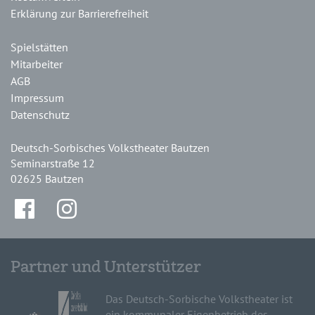
Erklärung zur Barrierefreiheit
Spielstätten
Mitarbeiter
AGB
Impressum
Datenschutz
Deutsch-Sorbisches Volkstheater Bautzen
Seminarstraße 12
02625 Bautzen
Partner und Unterstützer
Das Deutsch-Sorbische Volkstheater ist
ein kommunaler Eigenbetrieb des