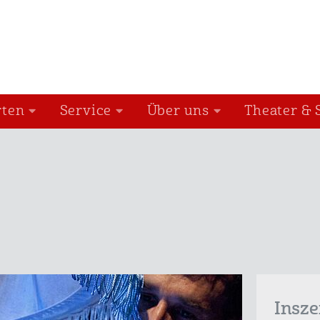
rten
Service
Über uns
Theater & 
Insz