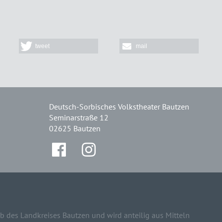
tweet
mail
Deutsch-Sorbisches Volkstheater Bautzen
Seminarstraße 12
02625 Bautzen
b des Landkreises Bautzen und wird anteilig aus Mitteln