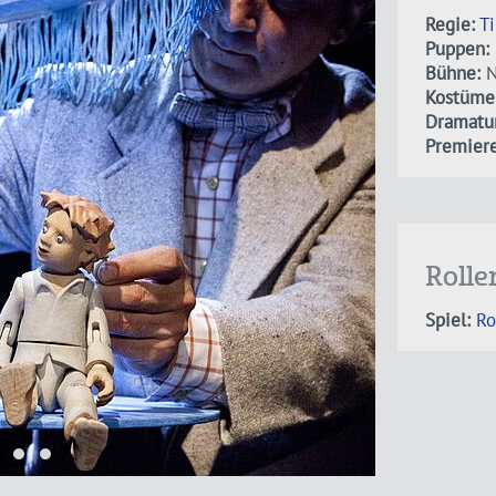
Regie:
T
Puppen:
Bühne:
N
Kostüme
Dramatur
Premiere
Rolle
Spiel:
Ro