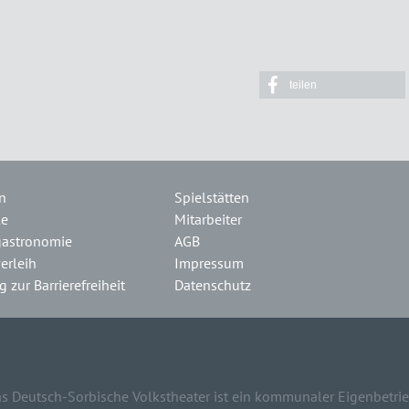
teilen
n
Spielstätten
le
Mitarbeiter
gastronomie
AGB
erleih
Impressum
 zur Barrierefreiheit
Datenschutz
s Deutsch-Sorbische Volkstheater ist ein kommunaler Eigenbetrie