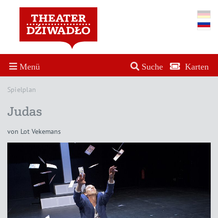
Menü
Suche
Karten
Spielplan
Judas
von Lot Vekemans