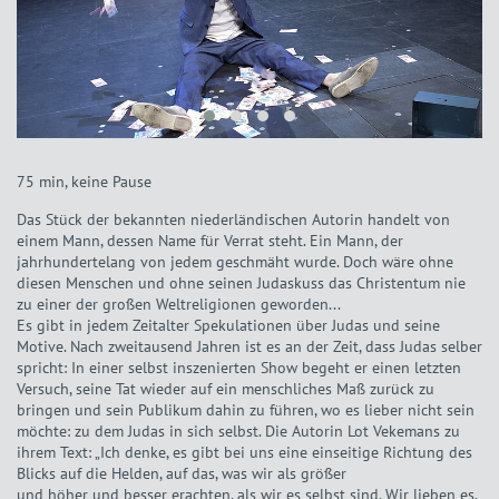
75 min, keine Pause
Das Stück der bekannten niederländischen Autorin handelt von
einem Mann, dessen Name für Verrat steht. Ein Mann, der
jahrhundertelang von jedem geschmäht wurde. Doch wäre ohne
diesen Menschen und ohne seinen Judaskuss das Christentum nie
zu einer der großen Weltreligionen geworden...
Es gibt in jedem Zeitalter Spekulationen über Judas und seine
Motive. Nach zweitausend Jahren ist es an der Zeit, dass Judas selber
spricht: In einer selbst inszenierten Show begeht er einen letzten
Versuch, seine Tat wieder auf ein menschliches Maß zurück zu
bringen und sein Publikum dahin zu führen, wo es lieber nicht sein
möchte: zu dem Judas in sich selbst. Die Autorin Lot Vekemans zu
ihrem Text: „Ich denke, es gibt bei uns eine einseitige Richtung des
Blicks auf die Helden, auf das, was wir als größer
und höher und besser erachten, als wir es selbst sind. Wir lieben es,