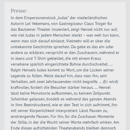
Presse:
In dem Einpersonenstück „Judas“ der niederländischen
Autorin Lot Vekemans, von Gastregisseur Claus Tröger für
das Bautzener Theater inszeniert, zeigt Hensel nicht nur auf,
wie viel Judas in jedem Menschen steckt – was weh tun kann,
wenn man sich darauf einlässt. Vielmehr will er über die
unbekannte Geschichte sprechen. Da gebe es das ein oder
andere zu erklären, verspricht er den Zuschauern, während er
in Jeans und T-Shirt gekleidet, die mit einem Kreuz
versehene spärlich eingerichtete Bühne durchschreitet. ...
Ralph Hensels Judas kommt zu Wort, um die Lücken seiner
Legende zu füllen. Weist darauf hin, dass man ihn, sein
Verhalten, seit zwei Jahrtausenden nicht begreife. ... (Er wird)
kraftvoller, fordert die Besucher stärker heraus. ... Hensel
lässt keine Monotonie aufkommen, zu keinem Zeitpunkt.
Scheinbar gelassen, brodelt es während des ganzen Abends
in ihm. Beeindruckend, wie er den Text in sich aufnimmt, ihn
mit seiner Körperlichkeit interpretiert. Lässt Pausen zu,
anstrengende Pausen. Für ihn, für die Zuschauer. Momente
der Stille, in der die Wucht seiner Worte mehrfach wirken. Am
Ende dieses aufrüttelnden Theaterabends bleiben dennoch