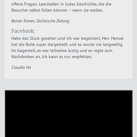
offene Fragen. Leerstellen in Judas Geschichte, die die
Besucher selbst füllen können – wenn sie wollen.
Rainer Könen, Sächsische Zeitung
Facebook:
Habe das Stück gesehen und ich war begeistert, Herr Hensel
hat die Rolle super dargestellt und es wurde nie langweilig.
Im Gegenteil, es war teilweise lustig und es regte zum
Nachdenken an. Ich kann es nur empfehlen.
Claudia Ha