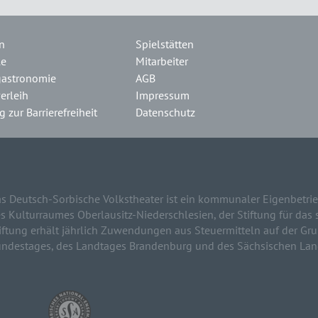
n
Spielstätten
le
Mitarbeiter
gastronomie
AGB
erleih
Impressum
 zur Barrierefreiheit
Datenschutz
s Deutsch-Sorbische Volkstheater ist ein kommunaler Eigenbetrie
s Kulturraumes Oberlausitz-Niederschlesien, der Stiftung für das 
iftung erhält jährlich Zuwendungen aus Steuermitteln auf der G
ndestages, des Landtages Brandenburg und des Sächsischen Lan