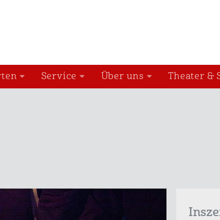
rten
Service
Über uns
Theater & 
Insz