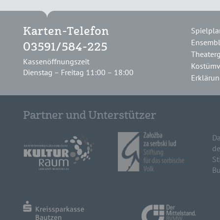
Spielpla
Karten-Telefon
Ensemb
03591/584-225
Theater
Kassenöffnungszeit
Kostümv
Dienstag – Freitag 11:00 – 18:00
Erklärung
Partner und Unterstützer
Da
de
St
Bu