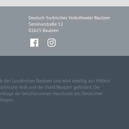
Deutsch-Sorbisches Volkstheater Bautzen
Seminarstraße 12
02625 Bautzen
b des Landkreises Bautzen und wird anteilig aus Mitteln
sorbische Volk und der Stadt Bautzen gefördert. Die
rundlage der beschlossenen Haushalte des Deutschen
dtages.