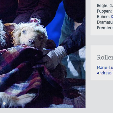
Regie:
Ga
Puppen:
Bühne:
K
Dramatur
Premiere
Rolle
Marie-Lu
Andreas 